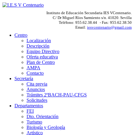
Instituto de Educación Secundaria IES VCentenario.
C/ Dr Miguel Ríos Sarmiento s/n. 41020. Sevilla
Teléfono: 955.62.38.44 - Fax: 955.62.38.50
Email:
iesvcentenario@gmail.com
Centro
Localización
Descripción
Equipo Directivo
Oferta educativa
Plan de Centro
AMPA
Contacto
Secretaría
Cita previa
Anuncios
Trámites 2ºBACH-PAU-CFGS
Solicitudes
Departamentos
FEI
Dto. Orientación
Turismo
Biología y Geología
Artístico