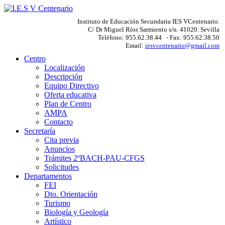
Instituto de Educación Secundaria IES VCentenario.
C/ Dr Miguel Ríos Sarmiento s/n. 41020. Sevilla
Teléfono: 955.62.38.44 - Fax: 955.62.38.50
Email:
iesvcentenario@gmail.com
Centro
Localización
Descripción
Equipo Directivo
Oferta educativa
Plan de Centro
AMPA
Contacto
Secretaría
Cita previa
Anuncios
Trámites 2ºBACH-PAU-CFGS
Solicitudes
Departamentos
FEI
Dto. Orientación
Turismo
Biología y Geología
Artístico