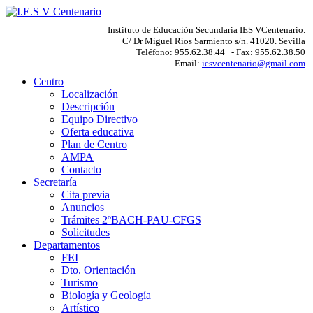
Instituto de Educación Secundaria IES VCentenario.
C/ Dr Miguel Ríos Sarmiento s/n. 41020. Sevilla
Teléfono: 955.62.38.44 - Fax: 955.62.38.50
Email:
iesvcentenario@gmail.com
Centro
Localización
Descripción
Equipo Directivo
Oferta educativa
Plan de Centro
AMPA
Contacto
Secretaría
Cita previa
Anuncios
Trámites 2ºBACH-PAU-CFGS
Solicitudes
Departamentos
FEI
Dto. Orientación
Turismo
Biología y Geología
Artístico